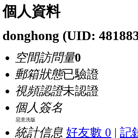
個人資料
donghong
(UID: 48188
空間訪問量
0
郵箱狀態
已驗證
視頻認證
未認證
個人簽名
惡意洗版
統計信息
好友數 0
|
記錄