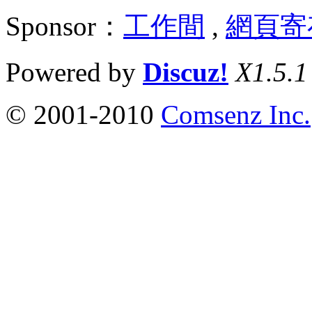
Sponsor：
工作間
,
網頁寄
Powered by
Discuz!
X1.5.1
© 2001-2010
Comsenz Inc.