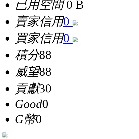
已用空間
0 B
賣家信用
0
買家信用
0
積分
88
威望
88
貢獻
30
Good
0
G幣
0