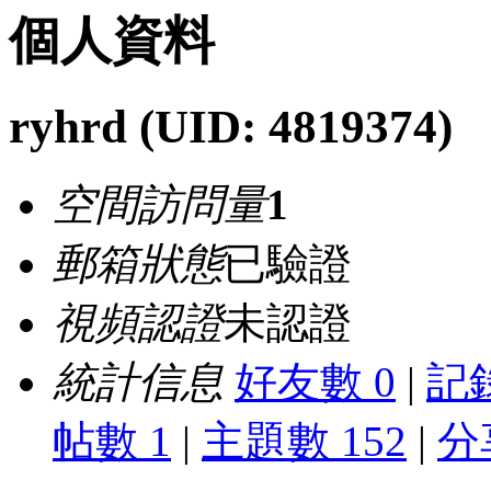
個人資料
ryhrd
(UID: 4819374)
空間訪問量
1
郵箱狀態
已驗證
視頻認證
未認證
統計信息
好友數 0
|
記錄
帖數 1
|
主題數 152
|
分