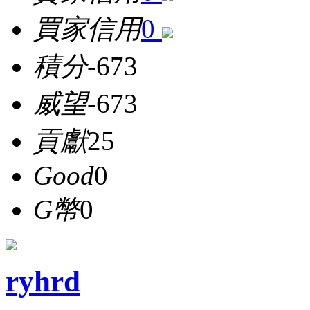
買家信用
0
積分
-673
威望
-673
貢獻
25
Good
0
G幣
0
ryhrd