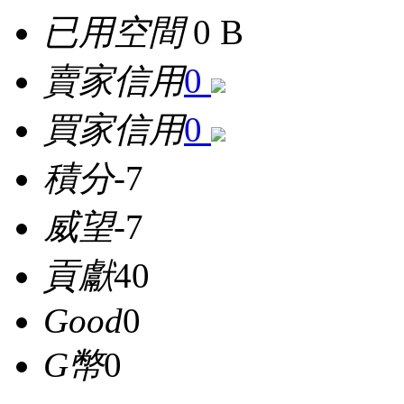
已用空間
0 B
賣家信用
0
買家信用
0
積分
-7
威望
-7
貢獻
40
Good
0
G幣
0