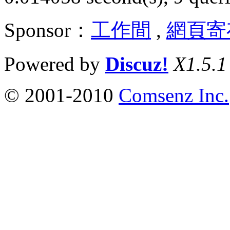
Sponsor：
工作間
,
網頁寄
Powered by
Discuz!
X1.5.1
© 2001-2010
Comsenz Inc.