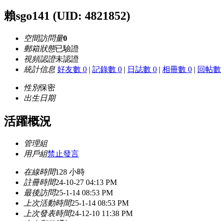
賴sgo141
(UID: 4821852)
空間訪問量
0
郵箱狀態
已驗證
視頻認證
未認證
統計信息
好友數 0
|
記錄數 0
|
日誌數 0
|
相冊數 0
|
回帖數 
性別
保密
出生日期
活躍概況
管理組
用戶組
禁止發言
在線時間
128 小時
註冊時間
24-10-27 04:13 PM
最後訪問
25-1-14 08:53 PM
上次活動時間
25-1-14 08:53 PM
上次發表時間
24-12-10 11:38 PM