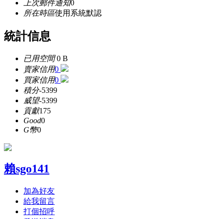
上次郵件通知
0
所在時區
使用系統默認
統計信息
已用空間
0 B
賣家信用
0
買家信用
0
積分
-5399
威望
-5399
貢獻
175
Good
0
G幣
0
賴sgo141
加為好友
給我留言
打個招呼