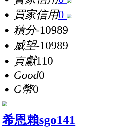
買家信用
0
積分
-10989
威望
-10989
貢獻
110
Good
0
G幣
0
希恩賴sgo141