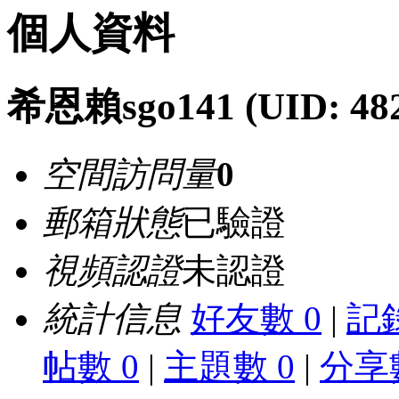
個人資料
希恩賴sgo141
(UID: 48
空間訪問量
0
郵箱狀態
已驗證
視頻認證
未認證
統計信息
好友數 0
|
記錄
帖數 0
|
主題數 0
|
分享數