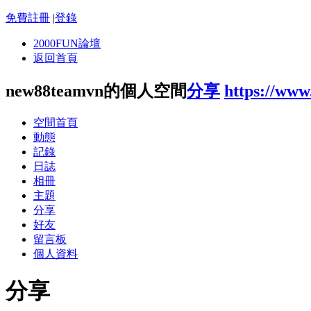
免費註冊
|
登錄
2000FUN論壇
返回首頁
new88teamvn的個人空間
分享
https://www
空間首頁
動態
記錄
日誌
相冊
主題
分享
好友
留言板
個人資料
分享