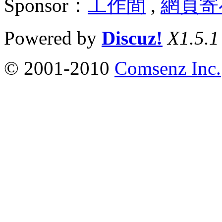
Sponsor：
工作間
,
網頁寄
Powered by
Discuz!
X1.5.1
© 2001-2010
Comsenz Inc.