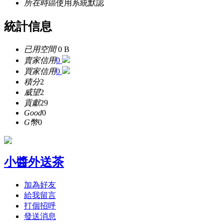
所在時區
使用系統默認
統計信息
已用空間
0 B
賣家信用
0
買家信用
0
積分
2
威望
2
貢獻
29
Good
0
G幣
0
小醬外送茶
加為好友
給我留言
打個招呼
發送消息