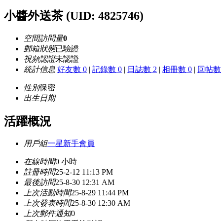
小醬外送茶
(UID: 4825746)
空間訪問量
0
郵箱狀態
已驗證
視頻認證
未認證
統計信息
好友數 0
|
記錄數 0
|
日誌數 2
|
相冊數 0
|
回帖數 
性別
保密
出生日期
活躍概況
用戶組
一星新手會員
在線時間
0 小時
註冊時間
25-2-12 11:13 PM
最後訪問
25-8-30 12:31 AM
上次活動時間
25-8-29 11:44 PM
上次發表時間
25-8-30 12:30 AM
上次郵件通知
0