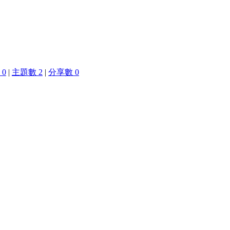
0
|
主題數 2
|
分享數 0