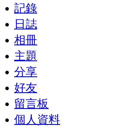
記錄
日誌
相冊
主題
分享
好友
留言板
個人資料