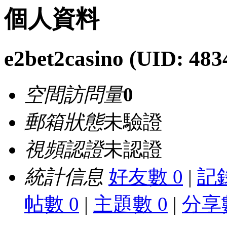
個人資料
e2bet2casino
(UID: 483
空間訪問量
0
郵箱狀態
未驗證
視頻認證
未認證
統計信息
好友數 0
|
記錄
帖數 0
|
主題數 0
|
分享數