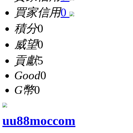
買家信用
0
積分
0
威望
0
貢獻
5
Good
0
G幣
0
uu88moccom