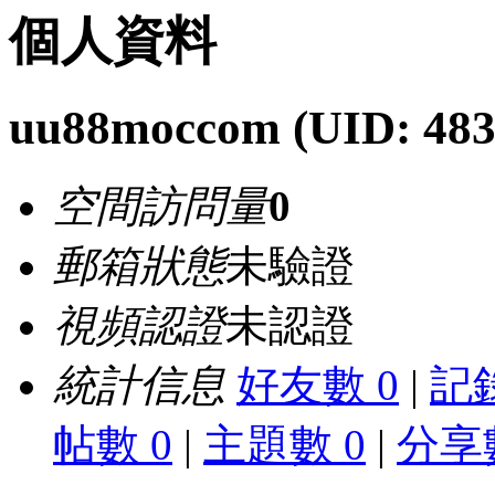
個人資料
uu88moccom
(UID: 48
空間訪問量
0
郵箱狀態
未驗證
視頻認證
未認證
統計信息
好友數 0
|
記錄
帖數 0
|
主題數 0
|
分享數