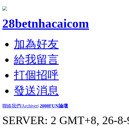
28betnhacaicom
加為好友
給我留言
打個招呼
發送消息
聯絡我們
|
Archiver
|
2000FUN論壇
SERVER: 2 GMT+8, 26-8-