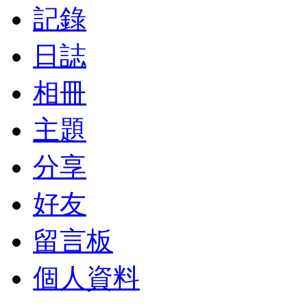
記錄
日誌
相冊
主題
分享
好友
留言板
個人資料