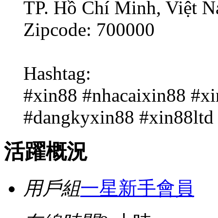
TP. Hồ Chí Minh, Việt 
Zipcode: 700000
Hashtag:
#xin88 #nhacaixin88 #xi
#dangkyxin88 #xin88ltd
活躍概況
用戶組
一星新手會員