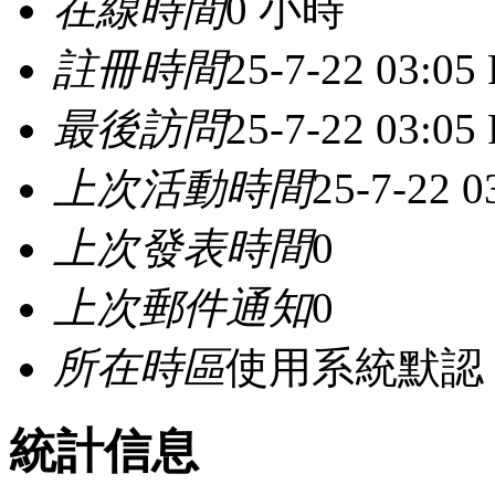
在線時間
0 小時
註冊時間
25-7-22 03:05
最後訪問
25-7-22 03:05
上次活動時間
25-7-22 0
上次發表時間
0
上次郵件通知
0
所在時區
使用系統默認
統計信息