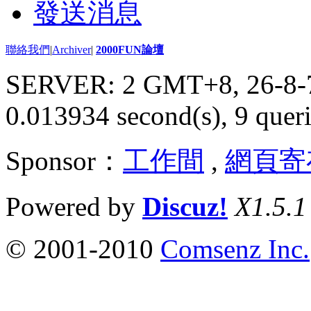
發送消息
聯絡我們
|
Archiver
|
2000FUN論壇
SERVER: 2 GMT+8, 26-8-
0.013934 second(s), 9 queri
Sponsor：
工作間
,
網頁寄
Powered by
Discuz!
X1.5.1
© 2001-2010
Comsenz Inc.