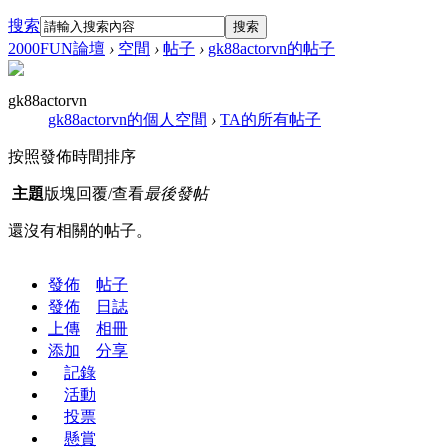
搜索
搜索
2000FUN論壇
›
空間
›
帖子
›
gk88actorvn的帖子
gk88actorvn
gk88actorvn的個人空間
›
TA的所有帖子
按照發佈時間排序
主題
版塊
回覆/查看
最後發帖
還沒有相關的帖子。
發佈
帖子
發佈
日誌
上傳
相冊
添加
分享
記錄
活動
投票
懸賞