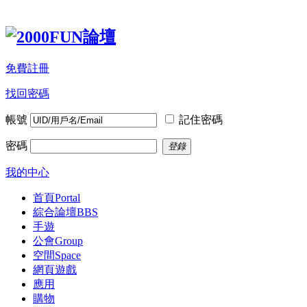
免費註冊
找回密碼
帳號
記住密碼
密碼
登錄
我的中心
首頁
Portal
綜合論壇
BBS
手遊
公會
Group
空間
Space
網頁遊戲
應用
購物