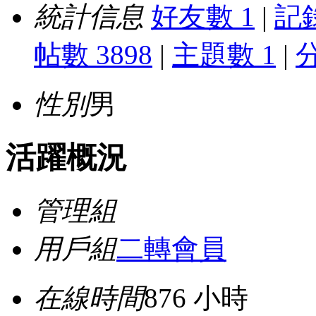
統計信息
好友數 1
|
記錄
帖數 3898
|
主題數 1
|
性別
男
活躍概況
管理組
用戶組
二轉會員
在線時間
876 小時