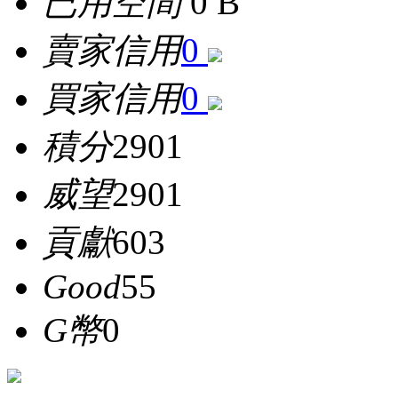
已用空間
0 B
賣家信用
0
買家信用
0
積分
2901
威望
2901
貢獻
603
Good
55
G幣
0