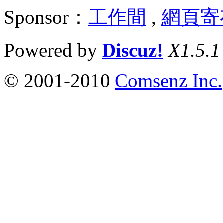
Sponsor：
工作間
,
網頁寄
Powered by
Discuz!
X1.5.1
© 2001-2010
Comsenz Inc.