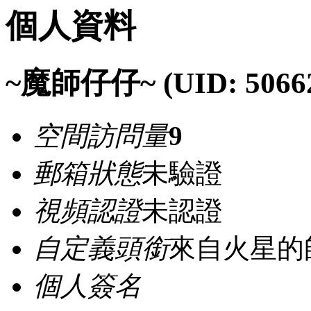
個人資料
~魔師仔仔~
(UID: 5066
空間訪問量
9
郵箱狀態
未驗證
視頻認證
未認證
自定義頭銜
來自火星的
個人簽名