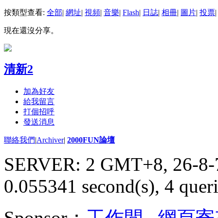
按類型查看:
全部
|
網址
|
視頻
|
音樂
|
Flash
|
日誌
|
相冊
|
圖片
|
投票
|
現在還沒分享。
清新2
加為好友
給我留言
打個招呼
發送消息
聯絡我們
|
Archiver
|
2000FUN論壇
SERVER: 2 GMT+8, 26-8-
0.055341 second(s), 4 queri
Sponsor：
工作間
,
網頁寄