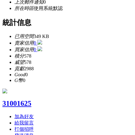
上次郵件通知
0
所在時區
使用系統默認
統計信息
已用空間
349 KB
賣家信用
0
買家信用
0
積分
578
威望
578
貢獻
2988
Good
0
G幣
0
31001625
加為好友
給我留言
打個招呼