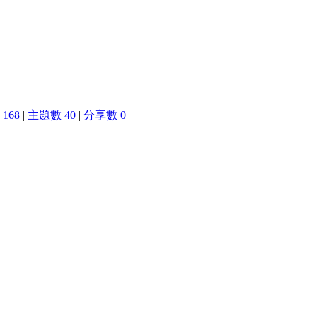
168
|
主題數 40
|
分享數 0