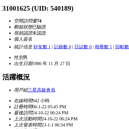
31001625
(UID: 540189)
空間訪問量
74
郵箱狀態
已驗證
視頻認證
未認證
個人簽名
統計信息
好友數 1
|
記錄數 0
|
日誌數 0
|
相冊數 1
|
回帖數 
性別
男
出生日期
1986 年 11 月 27 日
活躍概況
用戶組
三星高級會員
在線時間
942 小時
註冊時間
06-1-22 05:45 PM
最後訪問
24-10-22 06:24 PM
上次活動時間
24-10-22 06:24 PM
上次發表時間
23-1-1 06:34 PM