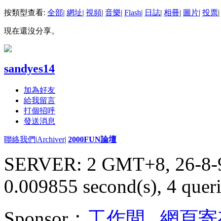
按類型查看:
全部
|
網址
|
視頻
|
音樂
|
Flash
|
日誌
|
相冊
|
圖片
|
投票
|
現在還沒分享。
sandyes14
加為好友
給我留言
打個招呼
發送消息
聯絡我們
|
Archiver
|
2000FUN論壇
SERVER: 2 GMT+8, 26-8-
0.009855 second(s), 4 queri
Sponsor：
工作間
,
網頁寄