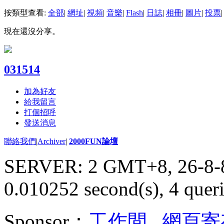
按類型查看:
全部
|
網址
|
視頻
|
音樂
|
Flash
|
日誌
|
相冊
|
圖片
|
投票
|
現在還沒分享。
031514
加為好友
給我留言
打個招呼
發送消息
聯絡我們
|
Archiver
|
2000FUN論壇
SERVER: 2 GMT+8, 26-8-
0.010252 second(s), 4 queri
Sponsor：
工作間
,
網頁寄