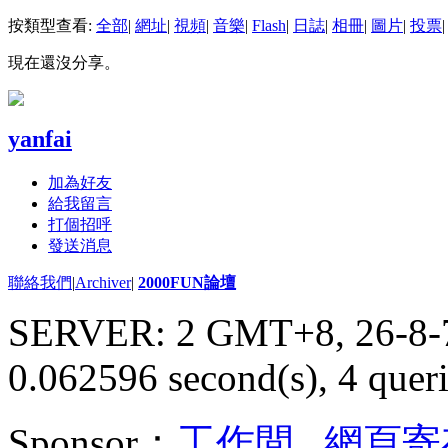
按類型查看:
全部
|
網址
|
視頻
|
音樂
|
Flash
|
日誌
|
相冊
|
圖片
|
投票
|
現在還沒分享。
yanfai
加為好友
給我留言
打個招呼
發送消息
聯絡我們
|
Archiver
|
2000FUN論壇
SERVER: 2 GMT+8, 26-8-
0.062596 second(s), 4 queri
Sponsor：
工作間
,
網頁寄