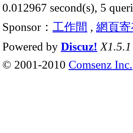
0.012967 second(s), 5 queri
Sponsor：
工作間
,
網頁寄
Powered by
Discuz!
X1.5.1
© 2001-2010
Comsenz Inc.