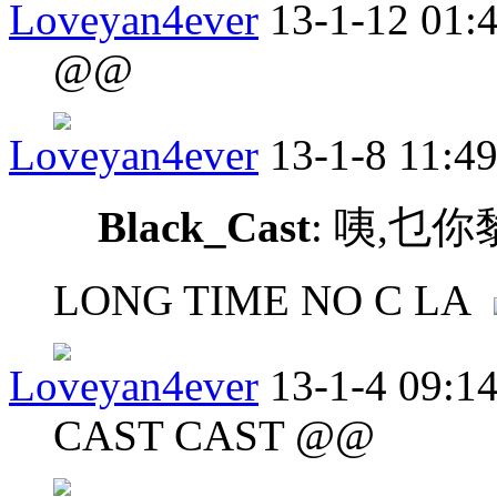
Loveyan4ever
13-1-12 01:
@@
Loveyan4ever
13-1-8 11:4
Black_Cast
: 咦,乜
LONG TIME NO C LA
Loveyan4ever
13-1-4 09:1
CAST CAST @@