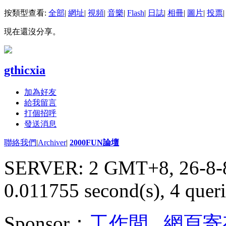
按類型查看:
全部
|
網址
|
視頻
|
音樂
|
Flash
|
日誌
|
相冊
|
圖片
|
投票
|
現在還沒分享。
gthicxia
加為好友
給我留言
打個招呼
發送消息
聯絡我們
|
Archiver
|
2000FUN論壇
SERVER: 2 GMT+8, 26-8-
0.011755 second(s), 4 queri
Sponsor：
工作間
,
網頁寄