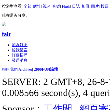
按類型查看:
全部
|
網址
|
視頻
|
音樂
|
Flash
|
日誌
|
相冊
|
圖片
|
投票
|
現在還沒分享。
fair
加為好友
給我留言
打個招呼
發送消息
聯絡我們
|
Archiver
|
2000FUN論壇
SERVER: 2 GMT+8, 26-8-
0.008566 second(s), 4 queri
Sponsor：
工作間
,
網頁寄