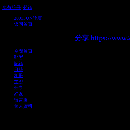
免費註冊
|
登錄
2000FUN論壇
返回首頁
×咖啡..◇貓!的個人空間
分享
https://www.
空間首頁
動態
記錄
日誌
相冊
主題
分享
好友
留言板
個人資料
分享