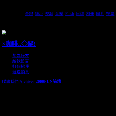
按類型查看:
全部
|
網址
|
視頻
|
音樂
|
Flash
|
日誌
|
相冊
|
圖片
|
投票
|
現在還沒分享。
×咖啡..◇貓!
加為好友
給我留言
打個招呼
發送消息
聯絡我們
|
Archiver
|
2000FUN論壇
SERVER: 2 GMT+8, 26-8-
0.008791 second(s), 4 queri