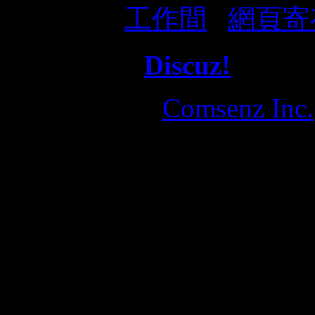
Sponsor：
工作間
,
網頁寄
Powered by
Discuz!
X1.5.1
© 2001-2010
Comsenz Inc.