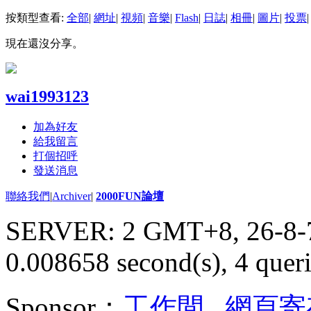
按類型查看:
全部
|
網址
|
視頻
|
音樂
|
Flash
|
日誌
|
相冊
|
圖片
|
投票
|
現在還沒分享。
wai1993123
加為好友
給我留言
打個招呼
發送消息
聯絡我們
|
Archiver
|
2000FUN論壇
SERVER: 2 GMT+8, 26-8-
0.008658 second(s), 4 queri
Sponsor：
工作間
,
網頁寄