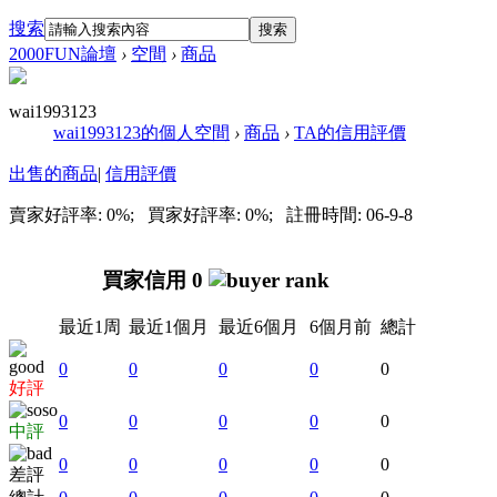
搜索
搜索
2000FUN論壇
›
空間
›
商品
wai1993123
wai1993123的個人空間
›
商品
›
TA的信用評價
出售的商品
|
信用評價
賣家好評率: 0%; 買家好評率: 0%; 註冊時間: 06-9-8
買家信用 0
最近1周
最近1個月
最近6個月
6個月前
總計
0
0
0
0
0
好評
0
0
0
0
0
中評
0
0
0
0
0
差評