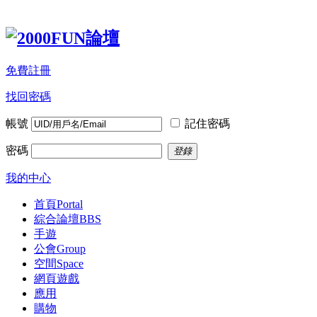
免費註冊
找回密碼
帳號
記住密碼
密碼
登錄
我的中心
首頁
Portal
綜合論壇
BBS
手遊
公會
Group
空間
Space
網頁遊戲
應用
購物