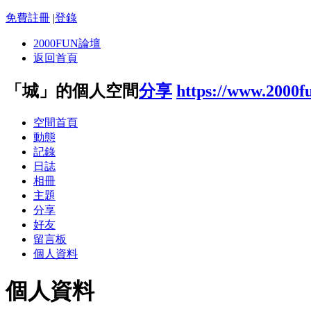
免費註冊
|
登錄
2000FUN論壇
返回首頁
「城」的個人空間
分享
https://www.2000f
空間首頁
動態
記錄
日誌
相冊
主題
分享
好友
留言板
個人資料
個人資料