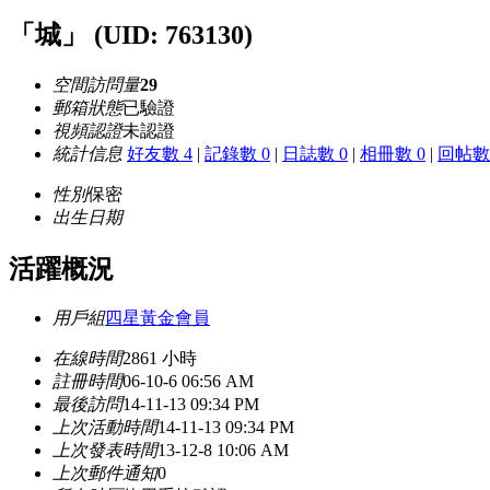
「城」
(UID: 763130)
空間訪問量
29
郵箱狀態
已驗證
視頻認證
未認證
統計信息
好友數 4
|
記錄數 0
|
日誌數 0
|
相冊數 0
|
回帖數 
性別
保密
出生日期
活躍概況
用戶組
四星黃金會員
在線時間
2861 小時
註冊時間
06-10-6 06:56 AM
最後訪問
14-11-13 09:34 PM
上次活動時間
14-11-13 09:34 PM
上次發表時間
13-12-8 10:06 AM
上次郵件通知
0