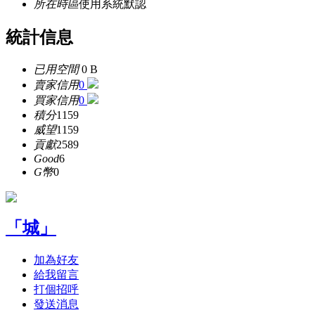
所在時區
使用系統默認
統計信息
已用空間
0 B
賣家信用
0
買家信用
0
積分
1159
威望
1159
貢獻
2589
Good
6
G幣
0
「城」
加為好友
給我留言
打個招呼
發送消息