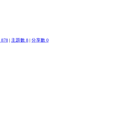
878
|
主題數 8
|
分享數 0