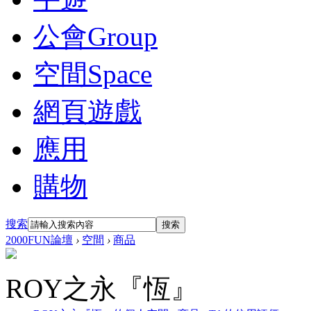
公會
Group
空間
Space
網頁遊戲
應用
購物
搜索
搜索
2000FUN論壇
›
空間
›
商品
ROY之永『恆』