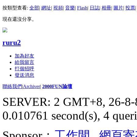
按類型查看:
全部
|
網址
|
視頻
|
音樂
|
Flash
|
日誌
|
相冊
|
圖片
|
投票
|
現在還沒分享。
ruru2
加為好友
給我留言
打個招呼
發送消息
聯絡我們
|
Archiver
|
2000FUN論壇
SERVER: 2 GMT+8, 26-8-
0.010761 second(s), 4 queri
Sponsor：
工作間
,
網頁寄