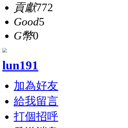
貢獻
772
Good
5
G幣
0
lun191
加為好友
給我留言
打個招呼