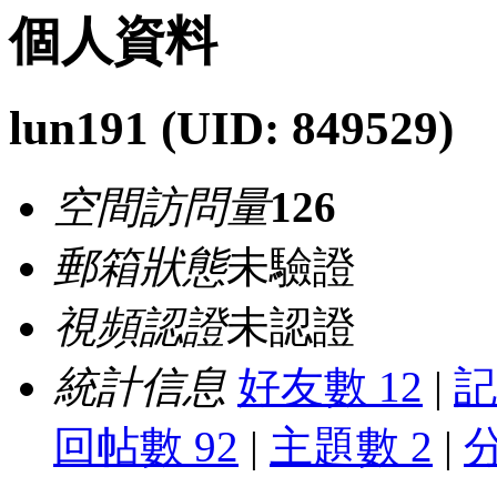
個人資料
lun191
(UID: 849529)
空間訪問量
126
郵箱狀態
未驗證
視頻認證
未認證
統計信息
好友數 12
|
記
回帖數 92
|
主題數 2
|
分