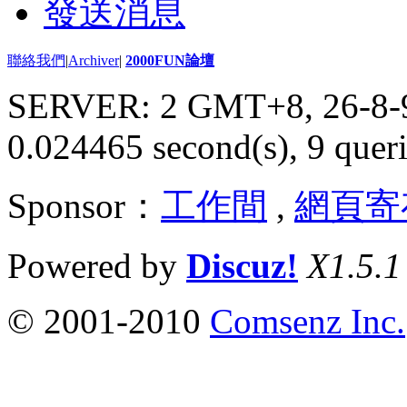
發送消息
聯絡我們
|
Archiver
|
2000FUN論壇
SERVER: 2 GMT+8, 26-8-
0.024465 second(s), 9 queri
Sponsor：
工作間
,
網頁寄
Powered by
Discuz!
X1.5.1
© 2001-2010
Comsenz Inc.