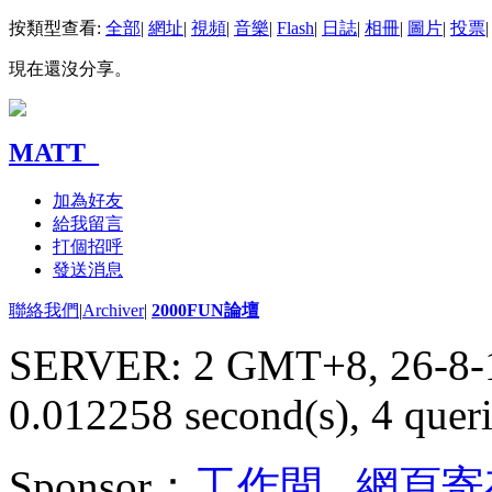
按類型查看:
全部
|
網址
|
視頻
|
音樂
|
Flash
|
日誌
|
相冊
|
圖片
|
投票
|
現在還沒分享。
MATT_
加為好友
給我留言
打個招呼
發送消息
聯絡我們
|
Archiver
|
2000FUN論壇
SERVER: 2 GMT+8, 26-8-
0.012258 second(s), 4 queri
Sponsor：
工作間
,
網頁寄