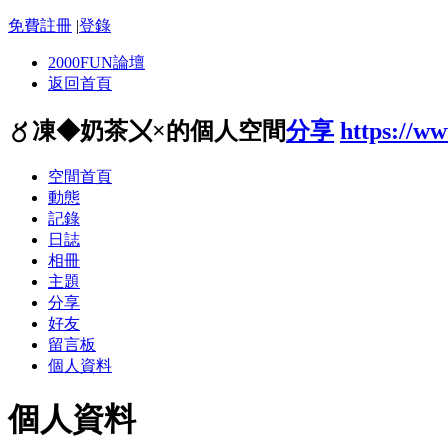
免費註冊
|
登錄
2000FUN論壇
返回首頁
〥凍◆奶茶〤×的個人空間
分享
https://w
空間首頁
動態
記錄
日誌
相冊
主題
分享
好友
留言板
個人資料
個人資料