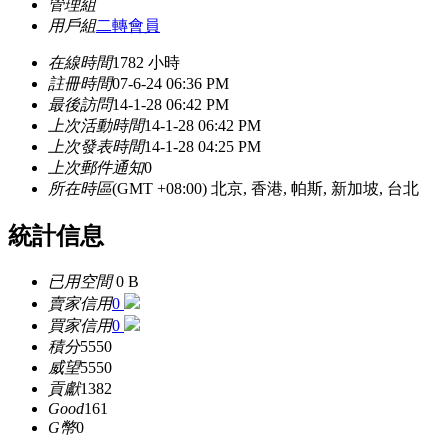
管理組
用戶組
二轉會員
在線時間
1782 小時
註冊時間
07-6-24 06:36 PM
最後訪問
14-1-28 06:42 PM
上次活動時間
14-1-28 06:42 PM
上次發表時間
14-1-28 04:25 PM
上次郵件通知
0
所在時區
(GMT +08:00) 北京, 香港, 帕斯, 新加坡, 台北
統計信息
已用空間
0 B
賣家信用
0
買家信用
0
積分
5550
威望
5550
貢獻
1382
Good
161
G幣
0