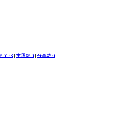
 5128
|
主題數 6
|
分享數 0