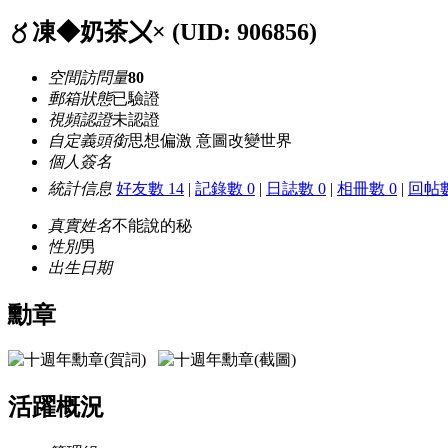
〥凍◆奶茶〤×
(UID: 906856)
空間訪問量
80
郵箱狀態
已驗證
視頻認證
未認證
自定義頭銜
思想偏激 意圖改變世界
個人簽名
統計信息
好友數 14
|
記錄數 0
|
日誌數 0
|
相冊數 0
|
回帖數
真實姓名
不能說的秘
性別
男
出生日期
勳章
活躍概況