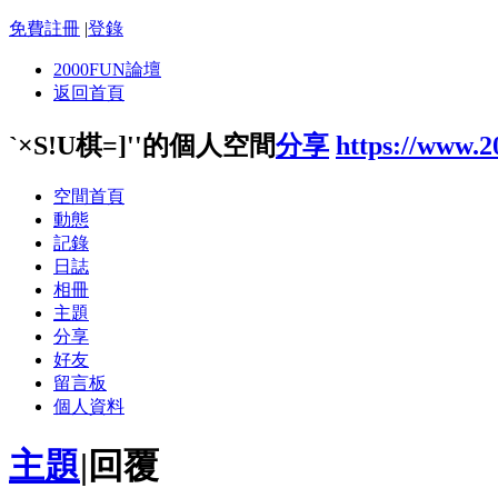
免費註冊
|
登錄
2000FUN論壇
返回首頁
`×S!U棋=]''的個人空間
分享
https://www.
空間首頁
動態
記錄
日誌
相冊
主題
分享
好友
留言板
個人資料
主題
|
回覆