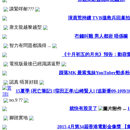
講緊咩耐???
演員荒持續 TVB搵救兵回巢
唐文龍越黎越型
冇錢叫雞 男人都岩 唔係嘛
智力有問題都識得 ...
《十月初五的月光》預告：動容
電視版最後已經識講返野
踩落MK 最索鬼妹YouTuber勁多
認真 唔算好靚
15夏季 [死亡筆記] [窪田正孝/山崎賢人] [追新番09-10]9
no.9 ??
就快有股災了
...
1
腳踏實地
2015 4月第34屆香港電影金像獎 