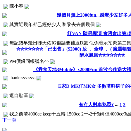
陳小春
幾個月無上2000fun...感覺少左好多
其實近幾年都已經好少人 黎黎去去個幾個
紅VAN 陳果導演 會唔會出第2部
無記錯早幾日睇天佑IG佢話要補返D戲 似係暗示拍緊第二集
✰✰✰✰✰✰✰「已出售」($2000) 放 ﹑ 全球 ﹑ ( 魔靈
醒水鳳凰✰✰✰✰✰✰✰
PM價錢同帳號名^^
《吞食天地3Mobile》x2000Fun 首波合作送大
thanksssssssss
E家D MK仔MK女 多數著咩牌子的
返自貼區
有冇人對車熟悉?
...
1
2
我之前渣4000cc keep千五轉 1500cc 2千-2千5到 但400
下一頁