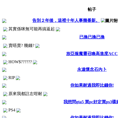
帖子
告別２年後，這裡十年人事幾番新。
其實係咪無可能再搞返起
已換已換已換
賣唔賣? 幾錢?
放亞服魔靈召喚高進度ACC
HOW$??????
永遠懷念石內卜
RIP
你如果耐過我即比錢你!
原來我都註左咁耐
我想問gta5 買pc好定買ps3碟
PS4
你如果耐過我即比錢你!