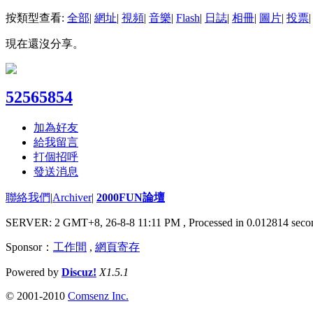
按類型查看:
全部
|
網址
|
視頻
|
音樂
|
Flash
|
日誌
|
相冊
|
圖片
|
投票
|
現在還沒分享。
52565854
加為好友
給我留言
打個招呼
發送消息
聯絡我們
|
Archiver
|
2000FUN論壇
SERVER: 2 GMT+8, 26-8-8 11:11 PM
, Processed in 0.012814 secon
Sponsor：
工作間
,
網頁寄存
Powered by
Discuz!
X1.5.1
© 2001-2010
Comsenz Inc.