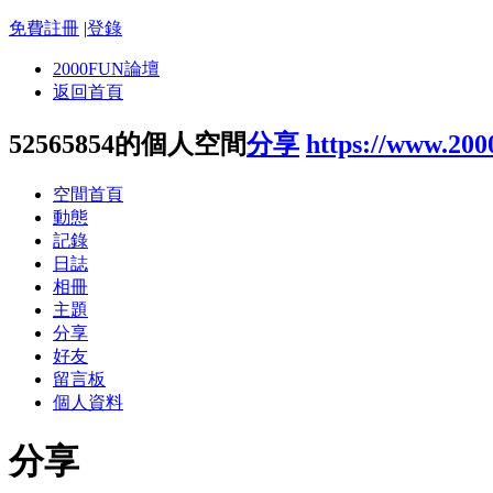
免費註冊
|
登錄
2000FUN論壇
返回首頁
52565854的個人空間
分享
https://www.200
空間首頁
動態
記錄
日誌
相冊
主題
分享
好友
留言板
個人資料
分享