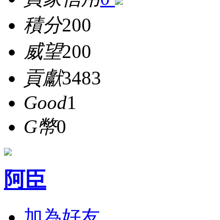
積分
200
威望
200
貢獻
3483
Good
1
G幣
0
阿臣
加為好友