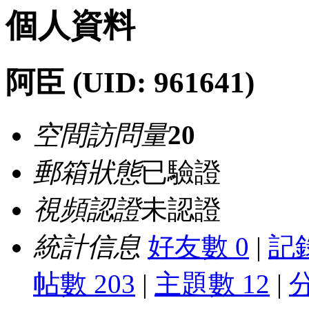
個人資料
阿臣
(UID: 961641)
空間訪問量
20
郵箱狀態
已驗證
視頻認證
未認證
統計信息
好友數 0
|
記錄
帖數 203
|
主題數 12
|