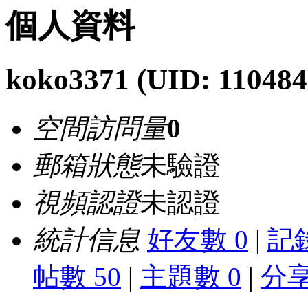
個人資料
koko3371
(UID: 110484
空間訪問量
0
郵箱狀態
未驗證
視頻認證
未認證
統計信息
好友數 0
|
記錄
帖數 50
|
主題數 0
|
分享