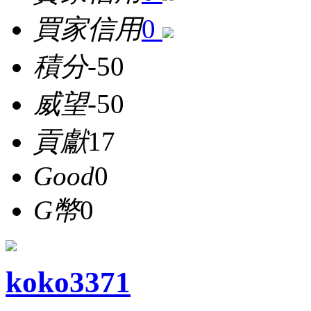
買家信用
0
積分
-50
威望
-50
貢獻
17
Good
0
G幣
0
koko3371