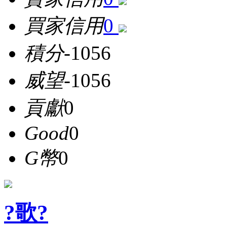
買家信用
0
積分
-1056
威望
-1056
貢獻
0
Good
0
G幣
0
?歌?