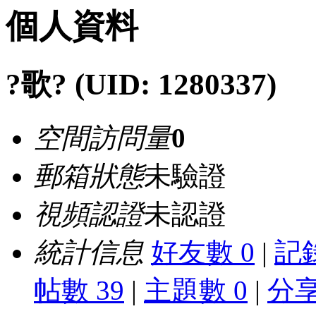
個人資料
?歌?
(UID: 1280337)
空間訪問量
0
郵箱狀態
未驗證
視頻認證
未認證
統計信息
好友數 0
|
記錄
帖數 39
|
主題數 0
|
分享