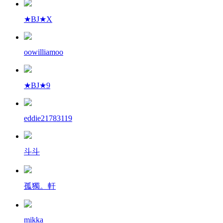
★BJ★X
oowilliamoo
★BJ★9
eddie21783119
斗斗
孤獨。軒
mikka