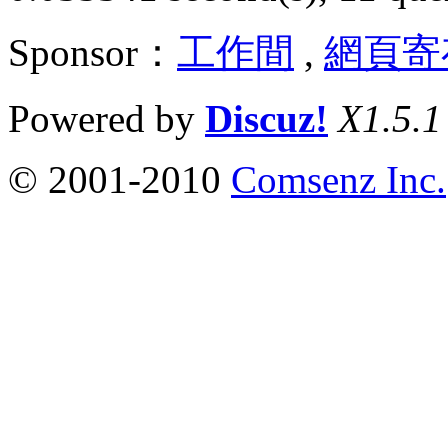
Sponsor：
工作間
,
網頁寄
Powered by
Discuz!
X1.5.1
© 2001-2010
Comsenz Inc.