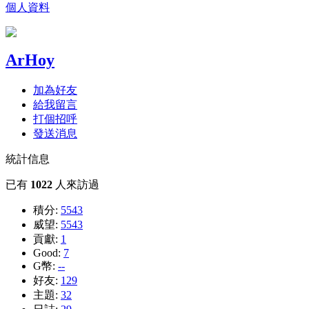
個人資料
ArHoy
加為好友
給我留言
打個招呼
發送消息
統計信息
已有
1022
人來訪過
積分:
5543
威望:
5543
貢獻:
1
Good:
7
G幣:
--
好友:
129
主題:
32