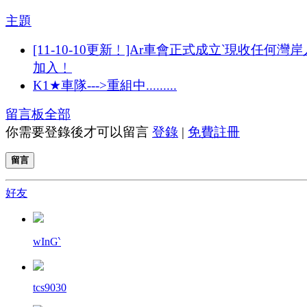
主題
[11-10-10更新﹗]Ar車會正式成立‵現收任何灣
加入﹗
K1★車隊--->重組中.........
留言板
全部
你需要登錄後才可以留言
登錄
|
免費註冊
留言
好友
wInG‵
tcs9030