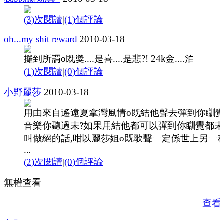
(3)次閱讀
|
(1)個評論
oh...my shit reward
2010-03-18
攞到所謂o既獎....是喜....是悲?! 24k金....泊
(1)次閱讀
|
(0)個評論
小野麗莎
2010-03-18
用由來自遙遠夏拿灣風情o既結他聲去彈到你瞓
音樂你聽過未?如果用結他都可以彈到你瞓覺都
叫做絕的話,咁以麗莎姐o既歌聲一定係世上另一
...
(2)次閱讀
|
(0)個評論
無權查看
查