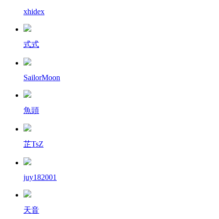
xhidex
式式
SailorMoon
魚頭
芷TsZ
juy182001
天音