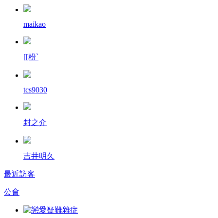
maikao
[[粉`
tcs9030
封之介
吉井明久
最近訪客
公會