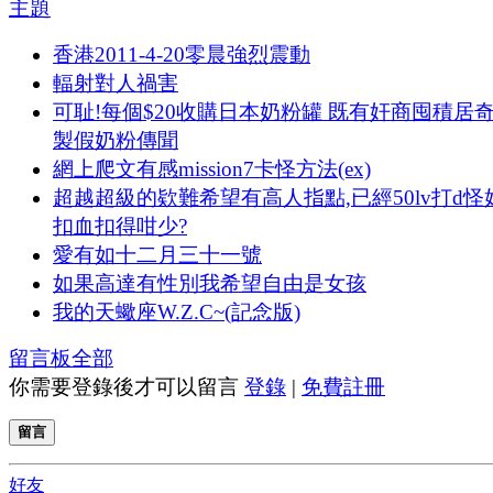
主題
香港2011-4-20零晨強烈震動
輻射對人禍害
可耻!每個$20收購日本奶粉罐 既有奸商囤積居
製假奶粉傳聞
網上爬文有感mission7卡怪方法(ex)
超越超級的欵難希望有高人指點,已經50lv打d怪
扣血扣得咁少?
愛有如十二月三十一號
如果高達有性別我希望自由是女孩
我的天蠍座W.Z.C~(記念版)
留言板
全部
你需要登錄後才可以留言
登錄
|
免費註冊
留言
好友