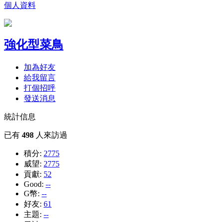
個人資料
強化型菜鳥
加為好友
給我留言
打個招呼
發送消息
統計信息
已有
498
人來訪過
積分:
2775
威望:
2775
貢獻:
52
Good:
--
G幣:
--
好友:
61
主題:
--