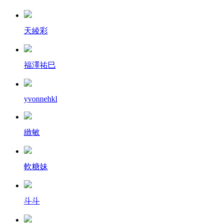
天綾彩
福澤祐巳
yvonnehkl
緻敏
軟糖妹
斗斗