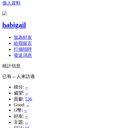
個人資料
habigail
加為好友
給我留言
打個招呼
發送消息
統計信息
已有
--
人來訪過
積分:
--
威望:
--
貢獻:
536
Good:
--
G幣:
--
好友:
--
主題:
--