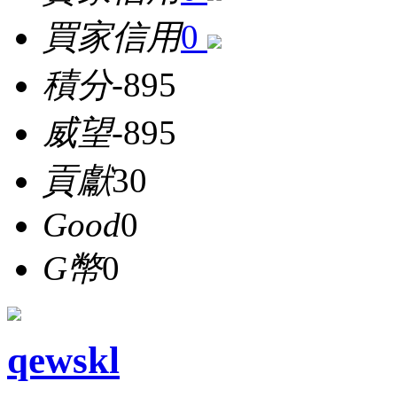
買家信用
0
積分
-895
威望
-895
貢獻
30
Good
0
G幣
0
qewskl