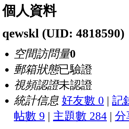
個人資料
qewskl
(UID: 4818590)
空間訪問量
0
郵箱狀態
已驗證
視頻認證
未認證
統計信息
好友數 0
|
記錄
帖數 9
|
主題數 284
|
分