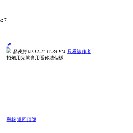
#
2
發表於 09-12-21 11:34 PM
|
只看該作者
招炮用完就會用番你裝個樣
舉報
返回頂部