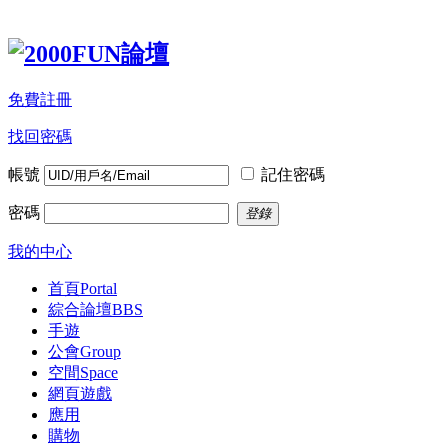
免費註冊
找回密碼
帳號
記住密碼
密碼
登錄
我的中心
首頁
Portal
綜合論壇
BBS
手遊
公會
Group
空間
Space
網頁遊戲
應用
購物