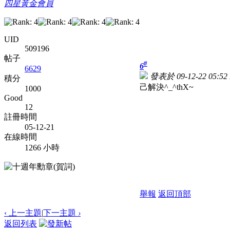
四星黃金會員
UID
509196
帖子
#
6
6629
發表於 09-12-22 05:52
積分
己解決^_^thX~
1000
Good
12
註冊時間
05-12-21
在線時間
1266 小時
舉報
返回頂部
‹ 上一主題
|
下一主題
›
返回列表