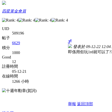
四星黃金會員
UID
509196
帖子
#
3
6629
發表於 09-12-22 12:04
積分
即係用佢玩1rd就可以了?
1000
Good
12
註冊時間
05-12-21
在線時間
1266 小時
舉報
返回頂部