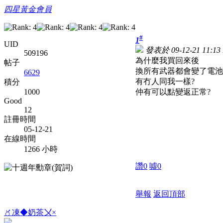
四星黃金會員
#
1
UID
發表於 09-12-21 11:13
509196
為什麼我買回來後
帖子
換所有武器都會變了電池炮
6629
有冇人同我一樣?
積分
仲有可以點變返正常?
1000
Good
12
註冊時間
05-12-21
在線時間
1266 小時
讚
0
噓
0
舉報
返回頂部
〥凍◆奶茶〤×