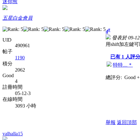
迷你熊
五星白金會員
#
4
發表於 09-12-
UID
用shift加左鍵
490961
帖子
已有
1
人評
1190
積分
特特﹏＊
2062
Good
總評分:
Good +
4
註冊時間
05-12-3
在線時間
3093 小時
舉報
返回頂部
valhalla15