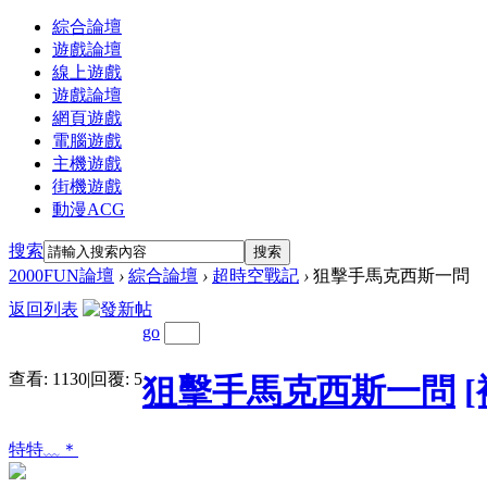
綜合論壇
遊戲論壇
線上遊戲
遊戲論壇
網頁遊戲
電腦遊戲
主機遊戲
街機遊戲
動漫ACG
搜索
搜索
2000FUN論壇
›
綜合論壇
›
超時空戰記
›
狙擊手馬克西斯一問
返回列表
go
查看:
1130
|
回覆:
5
狙擊手馬克西斯一問
特特﹏＊