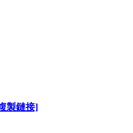
[複製鏈接]