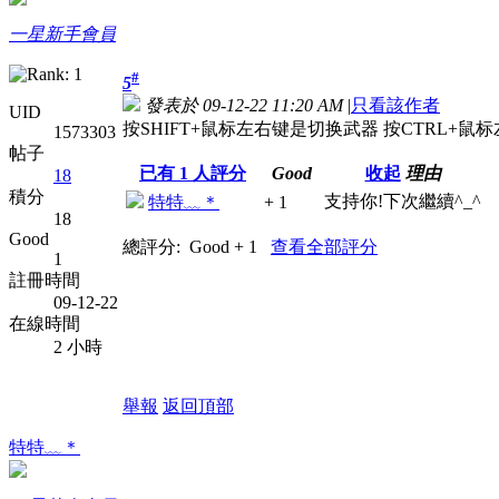
一星新手會員
#
5
發表於 09-12-22 11:20 AM
|
只看該作者
UID
按SHIFT+鼠标左右键是切换武器 按CTRL+鼠
1573303
帖子
已有
1
人評分
Good
收起
理由
18
積分
支持你!下次繼續^_^
特特﹏＊
+ 1
18
Good
總評分:
Good + 1
查看全部評分
1
註冊時間
09-12-22
在線時間
2 小時
舉報
返回頂部
特特﹏＊