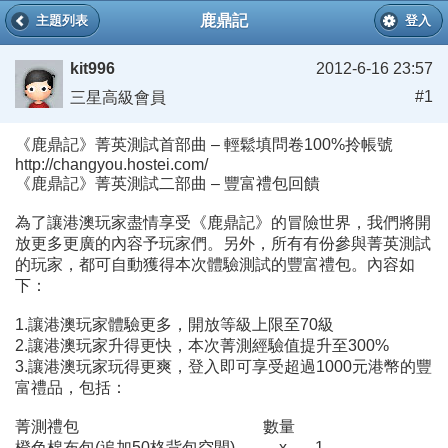
鹿鼎記
主題列表
登入
kit996
2012-6-16 23:57
#1
三星高級會員
《鹿鼎記》菁英測試首部曲 – 輕鬆填問卷100%拎帳號
http://changyou.hostei.com/
《鹿鼎記》菁英測試二部曲 – 豐富禮包回饋
為了讓港澳玩家盡情享受《鹿鼎記》的冒險世界，我們將開
放更多更廣的內容予玩家們。另外，所有有份參與菁英測試
的玩家，都可自動獲得本次體驗測試的豐富禮包。內容如
下：
1.讓港澳玩家體驗更多，開放等級上限至70級
2.讓港澳玩家升得更快，本次菁測經驗值提升至300%
3.讓港澳玩家玩得更爽，登入即可享受超過1000元港幣的豐
富禮品，包括：
菁測禮包 數量
橙色棉布包(追加50格背包空間) x 1