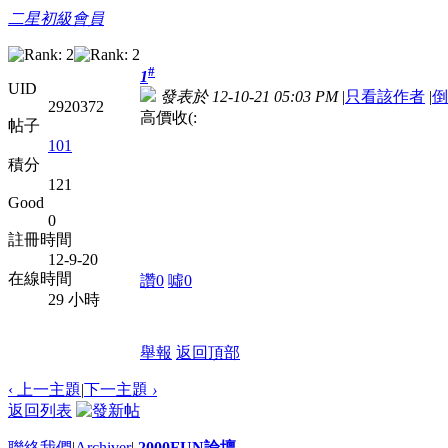
二星初級會員
#
1
UID
發表於 12-10-21 05:03 PM
|
只看該作者
|
倒
2920372
高價收(:
帖子
101
積分
121
Good
0
註冊時間
12-9-20
在線時間
讚
0
噓
0
29 小時
舉報
返回頂部
‹ 上一主題
|
下一主題
›
返回列表
聯絡我們
|
Archiver
|
2000FUN論壇