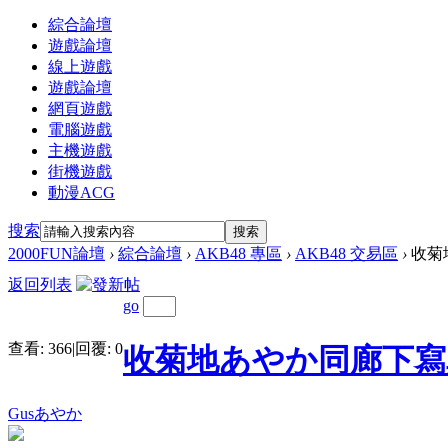
綜合論壇
遊戲論壇
線上遊戲
遊戲論壇
網頁遊戲
電腦遊戲
主機遊戲
街機遊戲
動漫ACG
搜索
搜索
2000FUN論壇
›
綜合論壇
›
AKB48 專區
›
AKB48 交易區
›
收菊地
返回列表
go
查看:
366
|
回覆:
0
收菊地あやか同廊下寫真集
Gusあやか