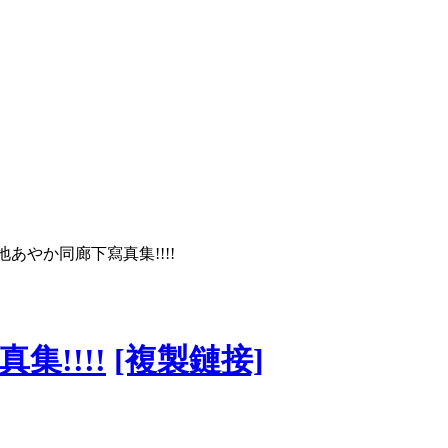
あやか同廊下寫真集!!!!
!!!!
[複製鏈接]