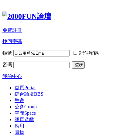
免費註冊
找回密碼
帳號
記住密碼
密碼
登錄
我的中心
首頁
Portal
綜合論壇
BBS
手遊
公會
Group
空間
Space
網頁遊戲
應用
購物