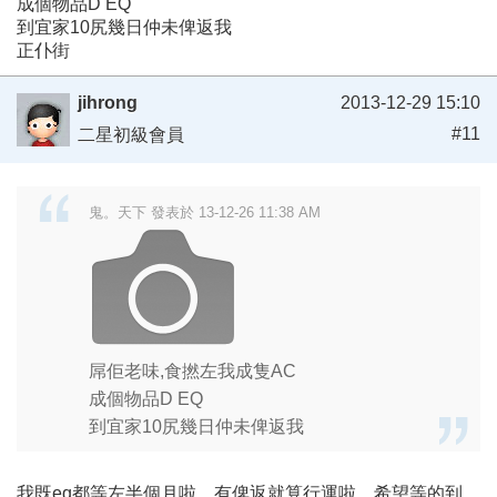
成個物品D EQ
到宜家10尻幾日仲未俾返我
正仆街
jihrong
2013-12-29 15:10
#11
二星初級會員
鬼。天下 發表於 13-12-26 11:38 AM
屌佢老味,食撚左我成隻AC
成個物品D EQ
到宜家10尻幾日仲未俾返我
我既eq都等左半個月啦，有俾返就算行運啦。希望等的到