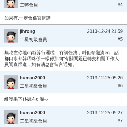
#4
二轉會員
如果有,一定會係官網講
jihrong
2013-12-24 21:59
#5
二星初級會員
無吃左你地eq就算行運啦，冇講任務，叫佢領翻滴eq，話
都口水都幹哂咪係一樣得那句“有關問題已轉交相關工作人
員調查跟進，如有消息會留言通知。"
human2000
2013-12-25 05:26
#6
二星初級會員
維護果下仆街左d 囉-.-
human2000
2013-12-25 05:27
#7
二星初級會員