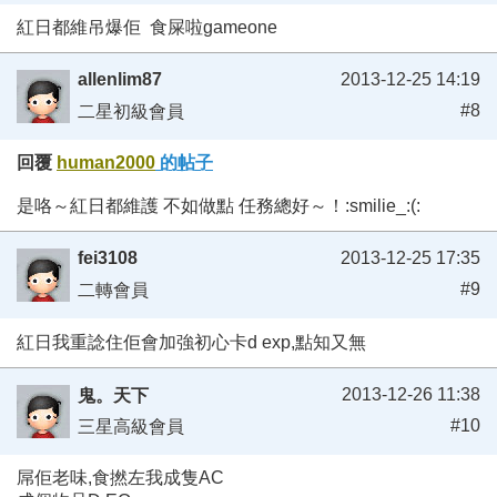
紅日都維吊爆佢 食屎啦gameone
allenlim87
2013-12-25 14:19
#8
二星初級會員
回覆
human2000
的帖子
是咯～紅日都維護 不如做點 任務總好～！:smilie_:(:
fei3108
2013-12-25 17:35
#9
二轉會員
紅日我重諗住佢會加強初心卡d exp,點知又無
2013-12-26 11:38
鬼。天下
#10
三星高級會員
屌佢老味,食撚左我成隻AC