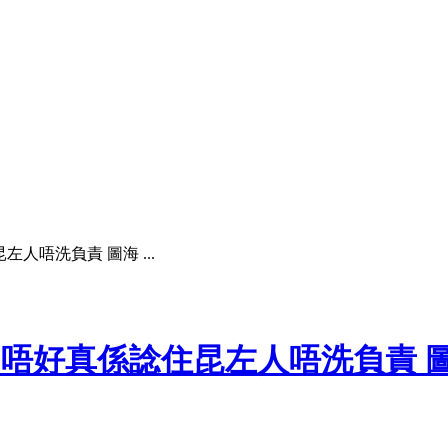
昆左人唔洗負責 圖海 ...
ler 唔好真係諗住昆左人唔洗負責 