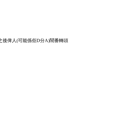
之後俾人(可能係佢D分A)鬧番轉頭