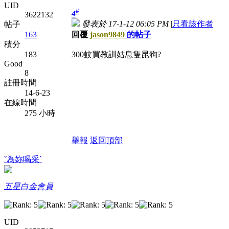
UID
#
4
3622132
發表於 17-1-12 06:05 PM
|
只看該作者
帖子
回覆
jason9849
的帖子
163
積分
300蚊買教訓姑息隻昆狗?
183
Good
8
註冊時間
14-6-23
在線時間
275 小時
舉報
返回頂部
ˇ為妳喝采`
五星白金會員
UID