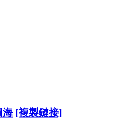
圖海
[複製鏈接]