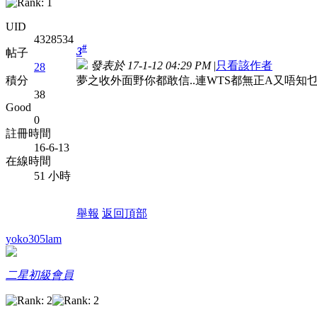
UID
4328534
#
3
帖子
發表於 17-1-12 04:29 PM
|
只看該作者
28
夢之收外面野你都敢信..連WTS都無正A又唔知乜
積分
38
Good
0
註冊時間
16-6-13
在線時間
51 小時
舉報
返回頂部
yoko305lam
二星初級會員