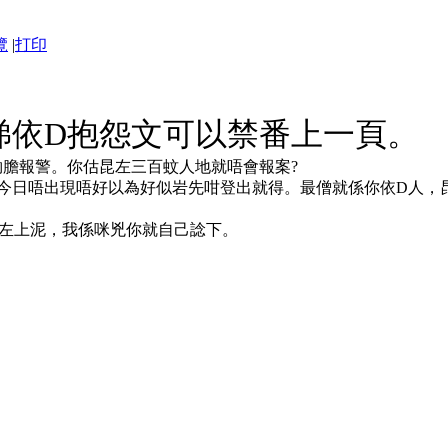
覽
|
打印
睇依D抱怨文可以禁番上一頁。
，唔夠膽報警。你估昆左三百蚊人地就唔會報案?
今日唔出現唔好以為好似岩先咁登出就得。最僧就係你依D人，
NT左上泥，我係咪兇你就自己諗下。