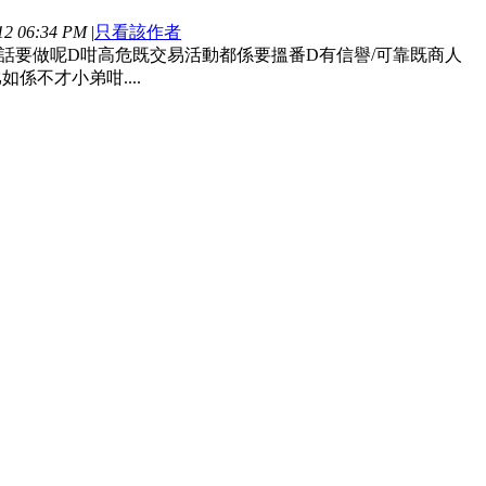
2 06:34 PM
|
只看該作者
所以話要做呢D咁高危既交易活動都係要搵番D有信譽/可靠既商人
係不才小弟咁....