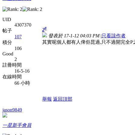
UID
4307370
#
2
帖子
發表於 17-1-12 04:03 PM
|
只看該作者
107
其實呢個人都有人俾佢昆過,只不過開完全P
積分
106
Good
2
註冊時間
16-5-16
在線時間
66 小時
舉報
返回頂部
jason9849
一星新手會員