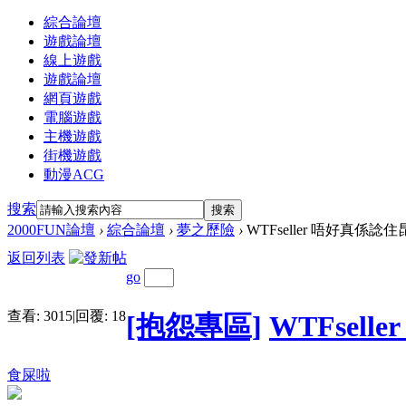
綜合論壇
遊戲論壇
線上遊戲
遊戲論壇
網頁遊戲
電腦遊戲
主機遊戲
街機遊戲
動漫ACG
搜索
搜索
2000FUN論壇
›
綜合論壇
›
夢之歷險
›
WTFseller 唔好真係諗住
返回列表
go
查看:
3015
|
回覆:
18
[抱怨專區]
WTFsel
食屎啦