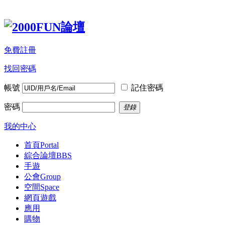
免費註冊
找回密碼
帳號
記住密碼
密碼
登錄
我的中心
首頁
Portal
綜合論壇
BBS
手遊
公會
Group
空間
Space
網頁遊戲
應用
購物