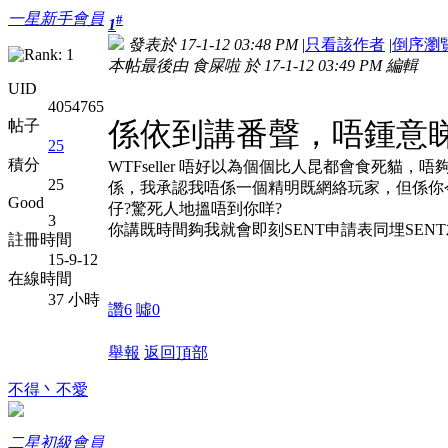
一星新手會員
#
1
發表於 17-1-12 03:48 PM
|
只看該作者
|
倒序瀏
本帖最後由 食屎啦 於 17-1-12 03:49 PM 編輯
UID
4054765
係依到講番聲，唔鍾意
帖子
25
積分
WTFseller 唔好以為個個比人昆都會食死貓
25
係，我承認我唔係一個精明既網絡玩家，但係你
Good
仔?驚死人地搵唔到你咩?
3
你講既時間夠我就會即刻SENT申請表同埋SE
註冊時間
15-9-12
在線時間
37 小時
讚
6
噓
0
舉報
返回頂部
不得丶不愛
二星初級會員