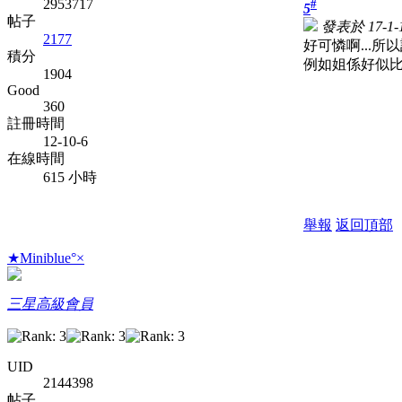
2953717
#
5
帖子
發表於 17-1-1
2177
好可憐啊...
積分
例如姐係好似比如
1904
Good
360
註冊時間
12-10-6
在線時間
615 小時
舉報
返回頂部
★Miniblue°×
三星高級會員
UID
2144398
帖子