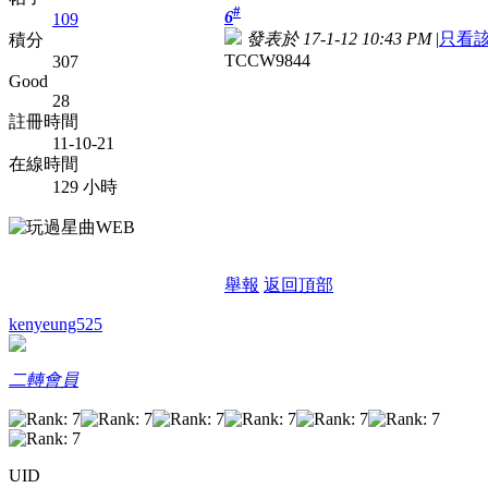
#
6
109
發表於 17-1-12 10:43 PM
|
只看
積分
TCCW9844
307
Good
28
註冊時間
11-10-21
在線時間
129 小時
舉報
返回頂部
kenyeung525
二轉會員
UID