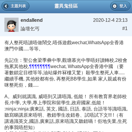
靈異鬼怪區
主題列表
登入
endallend
2020-12-4 23:13
#1
論壇乞丐
有人整死唔讀唔做鬧交,唔係遊戲wechat,WhatsApp全香港
澳門中國.....等等。
先記住：聖公會梁季彝中學,觀塘慕光中學唔好讀轉校,2校會
拖累其他校,
¶¶¶¶¶¶¶¶
wechat, WhatsApp全香港中國 （要
著數鎖定目標等等,油站爆炸冧樓又驚）殺學生整死人車.....
繼續手機, 其他校都有份, 再整死BB學生,如果 家人親戚有份
咪整死佢，錢.....
A。威到就講識, 威唔到又講唔識, 低能！ 所有教育界老師校
長,中學, 大學,專上學院和留學生,政府國家,低能！
:ninja::ninja:廣東話, 英文, 國語, 日語, 泰語, 台語等等識唔識,
聽寫睇講原來唔明、教錯學生改錯卷、試唔試下文!!! !（有
講過識英文,國語,廣東話,原來唔識又聽錯喎！佢地失業,生死
的事我唔想知）