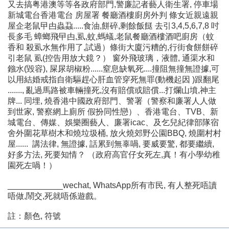
又去搞粤港澳等等各政府部門,警廉記者藝人衛生署, 停車場
新城電台香港電台 房屋署 餐廳酒樓廚房外判 條女近親遠親
屋企老鼠曱甴蟲蝨.....食油,餅碎,剩餘飯餸 去引3,4,5,6,7,8 吋
長多毛 蟑螂飛曱甴,虱,蚊,螞蟻,老鼠餐廳酒樓酒吧廚房（蚊
香和 殺虱水無作用了,試過）條街大廈污糟的,行街食餅餅碎
引老鼠 虱(控告用放大鏡？） 窗外飛玻璃，液體, 通渠水和
鏹水(毀容), 屎尿胡椒粉......窒息缺氧死....撞阻無撞無證據,可
以用結婚戒指自衛驅趕心肝血管穿死無罪(動機起因 )跟翻尾
......., 亂過馬路被車輛撞死,沒有賠償或賠償...打爛山墳,神主
牌... 同埋, 燒香港中國政府部門、警署（警察和廉署人人做
到世家, 警察網上廁所 假扮同性戀）、香港電台、TVB、新
城電台、傳媒、娛樂圈藝人、廉署icac、及乞兒紀律部隊宿
舍外圍花草樹木和燒垃圾桶, 放火燒郊野公園BBQ, 燒圍村村
屋...... 講法律, 無證據, 話累到無辜喎, 要威要驚, 都要繼續,
好多方法, 死要知情？ （政府高官仔女死左,真！有小學幼稚
園死左喎！）
____________wechat, WhatsApp所有市民, 有人整死唔讀
唔做,鬧交,死就唔係遊戲。
註：顏色, 符號