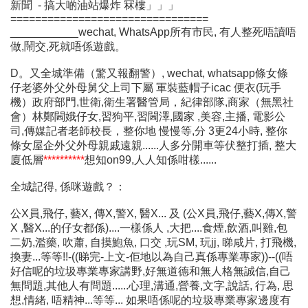
新聞 - 搞大啲油站爆炸 冧樓」」」
================================
___________wechat, WhatsApp所有市民, 有人整死唔讀唔
做,鬧交,死就唔係遊戲。
D。又全城準備（驚又報翻警）, wechat, whatsapp條女條
仔老婆外父外母舅父上司下屬 軍裝藍帽子icac 便衣(玩手
機）政府部門,世衛,衛生署醫管局，紀律部隊,商家（無黑社
會）林鄭閪娥仔女,習狗平,習閪澤,國家 ,美容,主播, 電影公
司,傳媒記者老師校長，整你地 慢慢等,分 3更24小時, 整你
條女屋企外父外母親戚遠親......人多分開車等伏整打插, 整大
廈低層
**********
想知on99,人人知係咁樣......
全城記得, 係咪遊戲？：
公X員,飛仔, 藝X, 傳X,警X, 醫X... 及 (公X員,飛仔,藝X,傳X,警
X ,醫X...的仔女都係)....一樣係人 ,大把....食煙,飲酒,叫雞,包
二奶,濫藥, 吹蕭, 自摸鮑魚, 口交 ,玩SM, 玩jj, 睇咸片, 打飛機,
換妻...等等!!-((睇完-上文-佢地以為自己真係專業專家))--((唔
好信呢的垃圾專業專家講野,好無道德和無人格無誠信,自己
無問題,其他人有問題......心理,溝通,營養,文字,說話, 行為, 思
想,情緒, 唔精神...等等... 如果唔係呢的垃圾專業專家邊度有