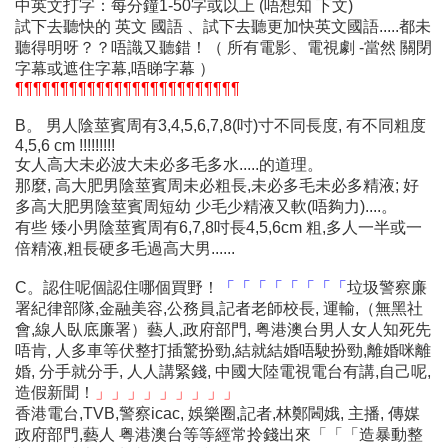
中英文打字：每分鐘1-50字或以上 (唔想知 下文)
試下去聽快的 英文 國語 、試下去聽更加快英文國語.....都未
聽得明呀？？唔識又聽錯！（ 所有電影、電視劇 -當然 關閉
字幕或遮住字幕,唔睇字幕 ）
¶¶¶¶¶¶¶¶¶¶¶¶¶¶¶¶¶¶¶¶¶¶¶¶¶
B。 男人陰莖賓周有3,4,5,6,7,8(吋)寸不同長度, 有不同粗度
4,5,6 cm !!!!!!!!!
女人高大未必波大未必多毛多水.....的道理。
那麼, 高大肥男陰莖賓周未必粗長,未必多毛未必多精液; 好
多高大肥男陰莖賓周短幼 少毛少精液又軟(唔夠力)....。
有些 矮小男陰莖賓周有6,7,8吋長4,5,6cm 粗,多人一半或一
倍精液,粗長硬多毛過高大男......
C。認住呢個認住哪個買野！
「「「「「「「「
垃圾警察廉
署紀律部隊,金融美容,公務員,記者老師校長, 運輸,（無黑社
會,線人臥底廉署）藝人,政府部門, 粤港澳台男人女人知死先
唔肯, 人多車等伏整打插驚扮勁,結就結婚唔駛扮勁,離婚咪離
婚, 分手就分手, 人人講緊錢, 中國大陸電視電台有講,自己呢,
造假新聞！
」」」」」」」」」
香港電台,TVB,警察icac, 娛樂圈,記者,林鄭閪娥, 主播, 傳媒
政府部門,藝人 粤港澳台等等經常拎錢出來「「「造暴動整