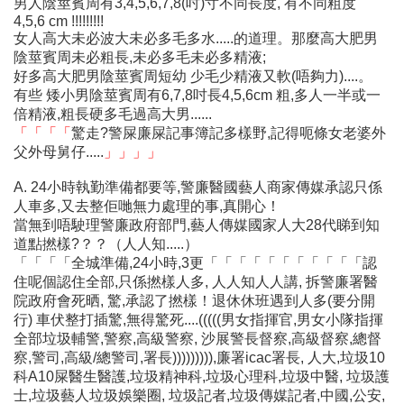
男人陰莖賓周有3,4,5,6,7,8(吋)寸不同長度, 有不同粗度
4,5,6 cm !!!!!!!!!
女人高大未必波大未必多毛多水.....的道理。那麼高大肥男
陰莖賓周未必粗長,未必多毛未必多精液;
好多高大肥男陰莖賓周短幼 少毛少精液又軟(唔夠力)....。
有些 矮小男陰莖賓周有6,7,8吋長4,5,6cm 粗,多人一半或一
倍精液,粗長硬多毛過高大男......
「「「「
驚走?警屎廉屎記事簿記多樣野,記得呃條女老婆外
父外母舅仔.....
」」」」
A. 24小時執勤準備都要等,警廉醫國藝人商家傳媒承認只係
人車多,又去整佢哋無力處理的事,真開心！
當無到唔駛理警廉政府部門,藝人傳媒國家人大28代睇到知
道點撚樣?？？（人人知.....）
「「「「全城準備,24小時,3更「「「「「「「「「「「認
住呢個認住全部,只係撚樣人多, 人人知人人講, 拆警廉署醫
院政府會死晒, 驚,承認了撚樣！退休休班遇到人多(要分開
行) 車伏整打插驚,無得驚死....(((((男女指揮官,男女小隊指揮
全部垃圾輔警,警察,高級警察, 沙展警長督察,高級督察,總督
察,警司,高級/總警司,署長))))))))),廉署icac署長, 人大,垃圾10
科A10屎醫生醫護,垃圾精神科,垃圾心理科,垃圾中醫, 垃圾護
士,垃圾藝人垃圾娛樂圈, 垃圾記者,垃圾傳媒記者,中國,公安,