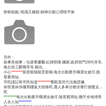
扮勁低能, 唔識又聽錯,精神分裂心理唔平衡
另外：
急事其他事：垃圾警廉醫,紀律部隊,國家,政府部門28代等等,
無左份工辭職等等,報仇,
小心
********
留意呢個留意那個,每次出動要升職溝女姣仔,陰
莖賓周短,
市民謹記有市民知道
*********
整殺某些方法無證據,
休班退休供樓買樓返大陸移民,遇人多車分散伏整打插驚走...
死
*********
每次出動要升職溝女姣仔,陰莖賓周短,幾乎全地球男
人女人知
*********