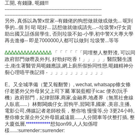
工開, 有錢賺, 呃錢!!!
--------------------------------------------------------------
--------------------------------------------------------------
另外, 真係以為警x世家--有錢佬的狗想做就做或做先... 呢到
爭的...個 到 啱 啱好... 話想做就做或請先...--垃圾警x仔女資
助出國又話係留學生, 否則垃圾不如-小學,初中警X大專大學
再去進修-- 即是7000000人都可以做到 垃圾警...等等
∆∆∆∆∆∆∆∆∆∆∆∆∆∆∆
「「「「「「同埋整人整野渣, 可以同
政府部門做嘢及外判, 好勁好吃香！」」」」」醫院醫生護
士,衛生署醫管局呃錢應該,網上廁所假扮同性戀,呃錢精神分
裂心理唔平衡記得 - 」」」」」」」」」」」
E。又全城準備（驚又報翻警）, wechat, whatsapp條女條
仔老婆外父外母舅父上司下屬 軍裝藍帽子icac 便衣(玩手
機）政府部門，紀律部隊,商家,金融界,地產界（無黑社會線
人臥底......）林鄭閪娥仔女,習狗平,習閪澤,國家 ,美容,主播,
電影公司,傳媒記者老師校長，整你地 慢慢等,分 3更24小時,
整你條女屋企外父外母親戚遠親......人分開車等伏整打插, 整
大廈低層,
*************
想知on99,人人知係咁
樣......:surrender::surrender: