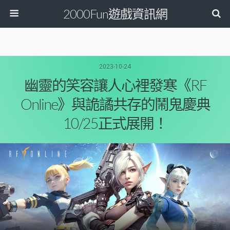
2000Fun遊戲資訊網
2023-10-24
幽靈的笑容讓人心裡發寒《RF
Online》與詭譎共存的鬧鬼慶典
10/25正式展開！