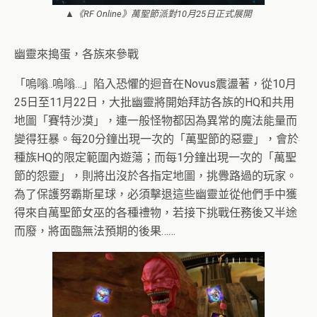
▲《RF Online》萬聖節派對10月25日正式展開
幽靈來搗蛋，各族來參戰
「嗚嗡..嗚嗡…」陷入恐懼的迴音在Novus震盪著，從10月
25日至11月22日，大批幽靈將開始拜訪各族的HQ和共用
地圖「賽特沙漠」，連一般怪物都因為異常的魔法能量而
變得狂暴。每20分鐘出現一次的「萬聖節的惡靈」，會於
種族HQ的限定範圍內遊蕩；而每1分鐘出現一次的「萬聖
節的怨靈」，則將出沒於各指定地圖，挑釁路過的玩家。
為了保護努霸斯星球，必須擊退這些幽靈並從他們手中獲
得來自萬聖節女巫的各種禮物，若接下挑戰任務後又半途
而廢，將面臨無法預期的後果……