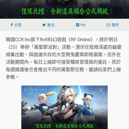
分享
推文
Pin
郵件
韓國CCR.Inc旗下RvR科幻遊戲《RF Online》，將於明日
（25）舉辦「萬聖節派對」活動，潛伏在陰暗深處的幽靈
傾巢出動，與詭譎共存的大型鬧鬼慶典即將展開。另外在
活動期間內，每日上線即可接受種族管理員的委託，而於
每週維護後也會推出不同的萬聖節任務，邀請玩家們上線
參戰。