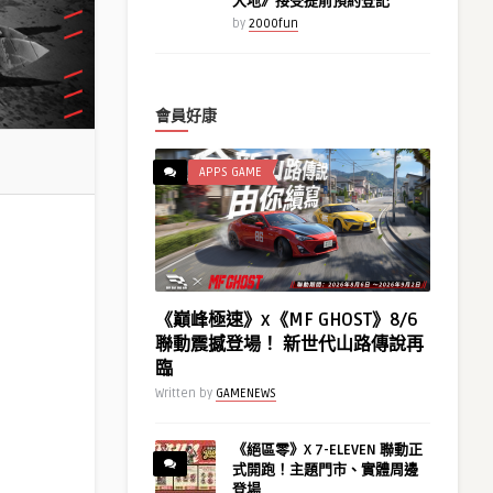
大地》接受提前預約登記
by
2000fun
會員好康
APPS GAME
《巔峰極速》x《MF GHOST》8/6
聯動震撼登場！ 新世代山路傳說再
臨
Written by
GAMENEWS
《絕區零》X 7-ELEVEN 聯動正
式開跑！主題門市、實體周邊
登場