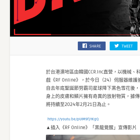
色
亞
龍
全
新
裝
備〉
SHARE
TWEET
中
於台港澳地區由韓國CCR.Inc直營，以機械
戲《RF Online》，於今日（24）伺服器
自去年底聖誕節努霸司星球降下黑色雪花後，
身上的皮膚和鱗片擁有奇異的放射物質，據傳
將持續至2024年2月21日為止。
https://youtu.be/pUIM9fjYKgQ
▲插入《RF Online》「黑龍覺醒」宣傳影片