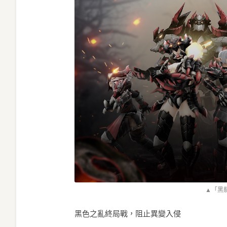
▲「黑
黑色之亂終局戰，阻止異變入侵