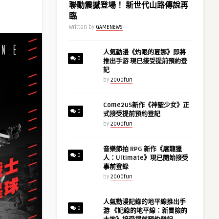
聯動震撼登場！ 新世代山路傳說再
臨
Written by
GAMENEWS
人氣動漫《灼眼的夏娜》即將
0
推出手游 現已接受提前預約登
記
by
2000fun
Come2uS新作《神聖少女》正
0
式接受提前預約登記
by
2000fun
音樂節拍 RPG 新作《屠龍獵
0
人：Ultimate》現已開始接受
事前登錄
by
2000fun
人氣動漫記錄的地平線推出手
0
游 《記錄的地平線：新冒險的