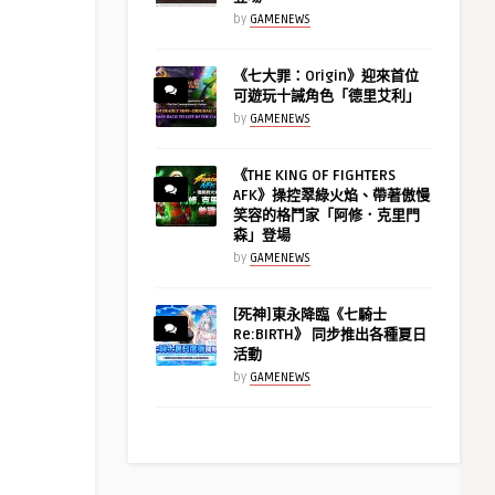
by
GAMENEWS
《七大罪：Origin》迎來首位
可遊玩十誡角色「德里艾利」
by
GAMENEWS
《THE KING OF FIGHTERS
AFK》操控翠綠火焰、帶著傲慢
笑容的格鬥家「阿修．克里門
森」登場
by
GAMENEWS
[死神]東永降臨《七騎士
Re:BIRTH》 同步推出各種夏日
活動
by
GAMENEWS