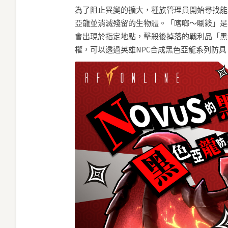
為了阻止異變的擴大，種族管理員開始尋找能
亞龍並消滅殘留的生物體。「喀啷～唰簌」是
會出現於指定地點，擊殺後掉落的戰利品「黑
權，可以透過英雄NPC合成黑色亞龍系列防具