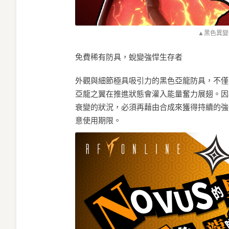
▲黑色異變
免費稀有防具，蛻變強悍生存者
外觀與細節極具吸引力的黑色亞龍防具，不僅
亞龍之翼在推進狀態會灌入能量奮力展翅。因
衰變的狀況，必須再藉由合成來獲得持續的強
意使用期限。