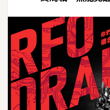
我
的
星
球
《RF
Online》
黑
色
之
亂
終
局
戰
「黑
龍
覺
醒」
推
出
黑