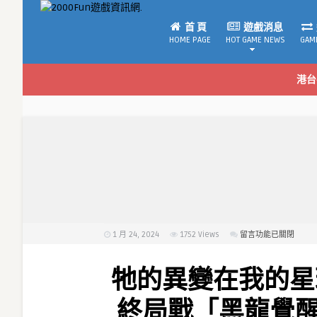
首 頁
遊戲消息
HOME PAGE
HOT GAME NEWS
GAM
港台
1 月 24, 2024
1752
Views
在
留言功能已關閉
〈牠
的
牠的異變在我的星球
異
變
終局戰「黑龍覺
在