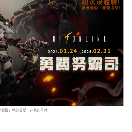
龍覺醒」牠的異變、在我的星球