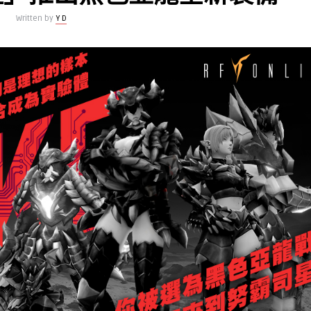
Written by
Y D