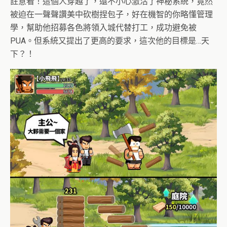
註意看！這個人穿越了，還不小心激活了神秘系統，竟然
被迫在一聲聲讚美中砍樹捏包子，好在機智的你略懂管理
學，幫助他招募各色將領入城代替打工，成功避免被
PUA。但系統又提出了更高的要求，這次他的目標是…天
下？！