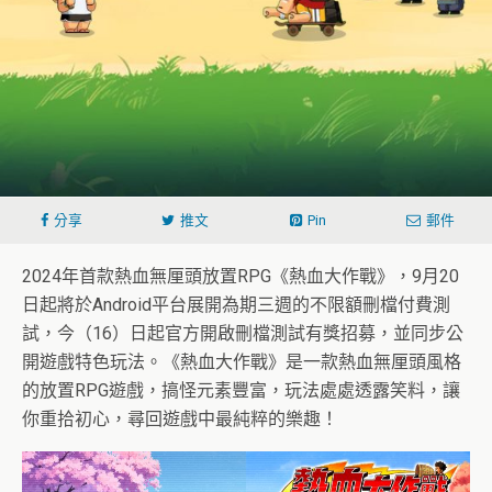
分享
推文
Pin
郵件
2024年首款熱血無厘頭放置RPG《熱血大作戰》，9月20
日起將於Android平台展開為期三週的不限額刪檔付費測
試，今（16）日起官方開啟刪檔測試有獎招募，並同步公
開遊戲特色玩法。《熱血大作戰》是一款熱血無厘頭風格
的放置RPG遊戲，搞怪元素豐富，玩法處處透露笑料，讓
你重拾初心，尋回遊戲中最純粹的樂趣！