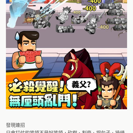
發現連招
只會打仗的將領不是好將領，砍樹、割麥、捏包子、操練