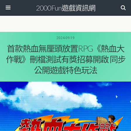
2000Fun遊戲資訊網
2024-09-19
首款熱血無厘頭放置RPG《熱血大
作戰》刪檔測試有獎招募開啟 同步
公開遊戲特色玩法